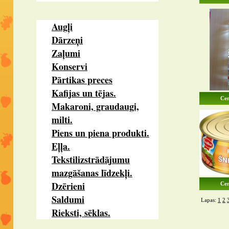
Augļi
Dārzeņi
Zaļumi
Konservi
Pārtikas preces
Kafijas un tējas.
Cen
Makaroni, graudaugi,
milti.
Piens un piena produkti.
Eļļa.
Tekstilizstrādājumu
mazgāšanas līdzekļi.
Dzērieni
Cen
Saldumi
Lapas:
1
2
Rieksti, sēklas.