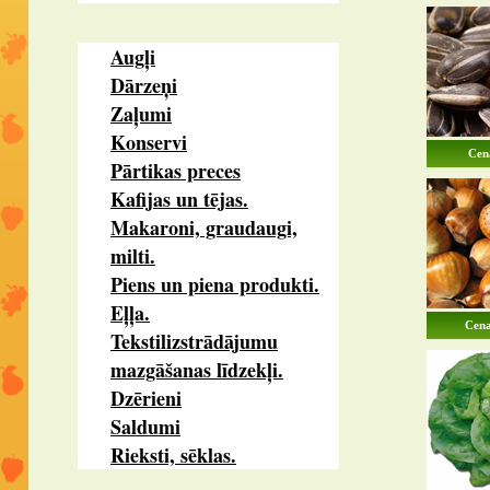
Augļi
Dārzeņi
Zaļumi
Konservi
Cena
Pārtikas preces
Kafijas un tējas.
Makaroni, graudaugi,
milti.
Piens un piena produkti.
Eļļa.
Cena
Tekstilizstrādājumu
mazgāšanas līdzekļi.
Dzērieni
Saldumi
Rieksti, sēklas.