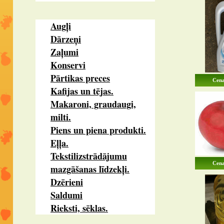
Augļi
Dārzeņi
Zaļumi
Konservi
Pārtikas preces
Cena
Kafijas un tējas.
Makaroni, graudaugi,
milti.
Piens un piena produkti.
Eļļa.
Tekstilizstrādājumu
Cena
mazgāšanas līdzekļi.
Dzērieni
Saldumi
Rieksti, sēklas.