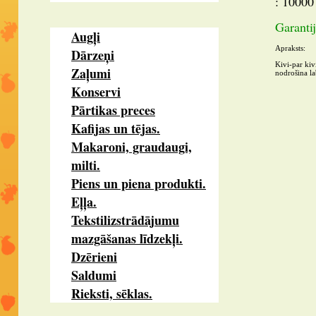
: 10000
Garantij
Augļi
Apraksts:
Dārzeņi
Kivi-par kiv
Zaļumi
nodrošina la
Konservi
Pārtikas preces
Kafijas un tējas.
Makaroni, graudaugi,
milti.
Piens un piena produkti.
Eļļa.
Tekstilizstrādājumu
mazgāšanas līdzekļi.
Dzērieni
Saldumi
Rieksti, sēklas.