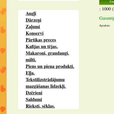
Cen
: 1000 (
Augļi
Garantij
Dārzeņi
Zaļumi
Apraksts:
Konservi
Pārtikas preces
Kafijas un tējas.
Makaroni, graudaugi,
milti.
Piens un piena produkti.
Eļļa.
Tekstilizstrādājumu
mazgāšanas līdzekļi.
Dzērieni
Saldumi
Rieksti, sēklas.